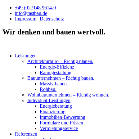
Zum
+49 (0) 7148 9614-0
Inhalt
info@rastbau.de
springen
Impressum | Datenschutz
Wir denken und bauen wertvoll.
Leistungen
Architekturbüro – Richtig planen.
Energie-Effizienz
Raumgestaltung
Bauunternehmen – Richtig bauen.
Massiv bauen.
Rohbau.
Wohnbauunternehmen – Richtig wohnen.
Individual-Leistungen
Energieberatung
Finanzierung
Immobilien-Bewertung
Formulare und Fristen
Vermietungsservice
Referenzen