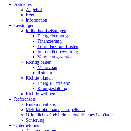
Aktuelles
Angebot
Event
Information
Leistungen
Individual-Leistungen
Energieberatung
Finanzierung
Formulare und Fristen
Immobilienbewertung
Vermietungsservice
Richtig bauen
Massivbau
Rohbau
Richtig planen
Energie-Effizienz
Raumgestaltung
Richtig wohnen
Referenzen
Einfamilienhaus
Mehrfamilienhaus | Doppelhaus
Öffentliches Gebäude | Gewerbliches Gebäude
Sanierung
Unternehmen
Ansprechpartner