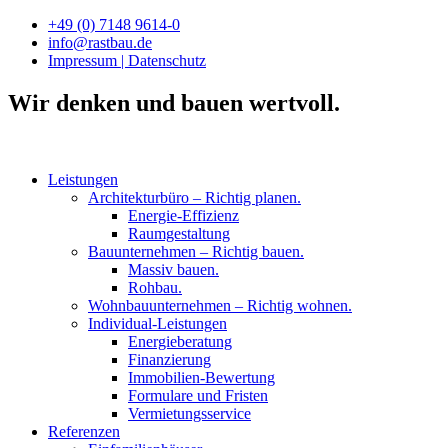
Zum
+49 (0) 7148 9614-0
Inhalt
info@rastbau.de
springen
Impressum | Datenschutz
Wir denken und bauen wertvoll.
Leistungen
Architekturbüro – Richtig planen.
Energie-Effizienz
Raumgestaltung
Bauunternehmen – Richtig bauen.
Massiv bauen.
Rohbau.
Wohnbauunternehmen – Richtig wohnen.
Individual-Leistungen
Energieberatung
Finanzierung
Immobilien-Bewertung
Formulare und Fristen
Vermietungsservice
Referenzen